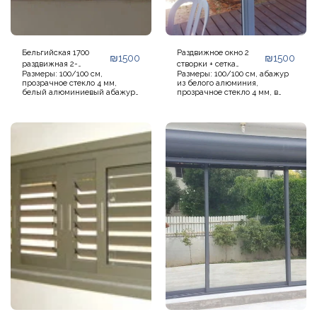
Бельгийская 1700
Раздвижное окно 2
₪
1500
₪
1500
раздвижная 2-
створки + сетка
Размеры: 100/100 см,
Размеры: 100/100 см, абажур
створчатая,
модель 7000 для
прозрачное стекло 4 мм,
из белого алюминия,
самостоятельная
самостоятельной
белый алюминиевый абажур,
прозрачное стекло 4 мм, в
сборка
сборки
без сетки и без ставней. Не
комплекте раздвижная сетка,
включает транспортировку и
без жалюзи, без
установку. Окно готово к
транспортировки и установки.
самостоятельной установке.
Окно готово к
Дополнительная скидка 5%
самостоятельной установке.
при заказе более 5 окон.
Дополнительная скидка 5%
при заказе более 5 окон.