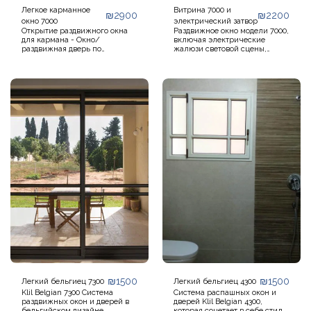
Легкое карманное
Витрина 7000 и
₪
2900
₪
2200
окно 7000
электрический затвор
Открытие раздвижного окна
Раздвижное окно модели 7000,
для кармана - Окно/
включая электрические
раздвижная дверь по
жалюзи световой сцены,
направляющей в карманы в
легкий электрический
стенах Открытие окна/двери
моноблок, внутреннюю
позволяет максимальное
коробку жалюзи, вариант для
проникновение света и
внешней коробки жалюзи,
воздуха, не мешая движению
раздвижные двери модели
и использованию предметов в
7000, включая электрические
помещении. Предназначен
рольставни, подъемные
для средних проемов. Вариант
алюминиевые рольставни
открытия Magical - оба
сцены, сцену из
перемещаются в карман и
пеноалюминия
открываются на шарнире для
очистки.
₪
1500
₪
1500
Легкий бельгиец 7300
Легкий бельгиец 4300
Klil Belgian 7300 Система
Система распашных окон и
раздвижных окон и дверей в
дверей Klil Belgian 4300,
бельгийском дизайне
которая сочетает в себе стиль