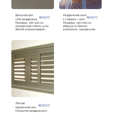
Бельгийская
Раздвижное окно
₪
1500
₪
1500
1700 раздвижная
2 створки + сетка
Размеры: 100/100 см,
Размеры: 100/100 см,
2-створчатая,
модель 7000 для
прозрачное стекло 4 мм,
абажур из белого
самостоятельная
самостоятельной
белый алюминиевый
алюминия, прозрачное
сборка
сборки
абажур, без сетки и без
стекло 4 мм, в комплекте
ставней. Не включает
раздвижная сетка, без
транспортировку и
жалюзи, без
установку. Окно готово к
транспортировки и
самостоятельной
установки. Окно готово к
установке.
самостоятельной
Дополнительная скидка
установке.
5% при заказе более 5
Дополнительная скидка
окон.
5% при заказе более 5
окон.
Легкое
₪
2900
карманное окно
Открытие раздвижного
7000