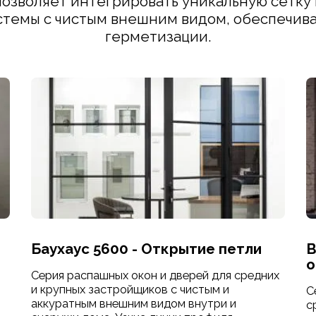
озволяет интегрировать уникальную сетку в
темы с чистым внешним видом, обеспечив
герметизации.
Баухаус 5600 - Открытие петли
B
о
Серия распашных окон и дверей для средних
и крупных застройщиков с чистым и
С
аккуратным внешним видом внутри и
с