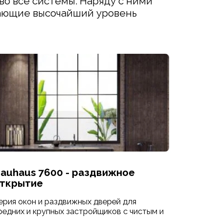
о все системы. Наряду с ними 
ающие высочайший уровень 
auhaus 7600 - раздвижное
ткрытие
ерия окон и раздвижных дверей для
редних и крупных застройщиков с чистым и