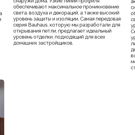
снаружи дома. Узкие линии профиля
а
обеспечивают максимальное проникновение
с
света, воздуха и декораций, а также высокий
а
о
уровень защиты и изоляции. Самая передовая
и
с
серия Bauhaus, которую мы разработали для
у
открывания петли, предлагает идеальный
С
уровень отделки, подходящий для всех
у
домашних застройщиков.
л
д
в
м
с