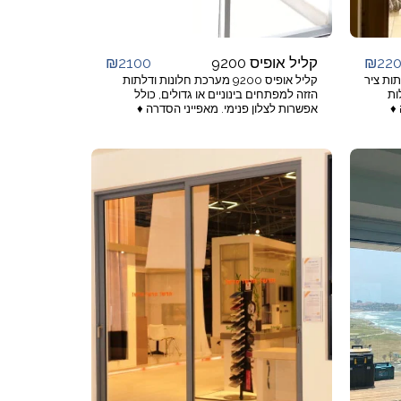
₪
2100
₪
22
קליל אופיס 9200
 ודלתות ציר
קליל אופיס 9200 מערכת חלונות ודלתות
ות
הזזה למפתחים בינוניים או גדולים, כולל
רה ♦
אפשרות לצלון פנימי. מאפייני הסדרה ♦
לתות.
התאמה מלאה לדירות יוקרה, וילות, בנייני
7 פתיחת הזזה
ציבור ומשרדים. ♦ פרופילים מחוזקים
♦ כנף
לעומסים גדולים. ♦ אמינות, איטום ונוחות
צירים
לאורך שנים. ♦ שילוב זכוכית עם צלון פנימי
♦
אינטגרלי. ♦ מסילות מיוחדות נגד שחיקת
ר,
צבע. ♦ אפשרות נעילה רב נקודתית ונעילה
ם
בנקודה אחת. ♦ סגירה והפעלת הכנף עם
אים למפתחים
ידית סיבובית נוחה. מתאים למפתחים ♦ רוחב
♦ חלונות: רוחב עד 150 ס''מ, גובה עד 150
עד 200 ס''מ, גובה עד 300 ס''מ ויותר לכנף.
תות: רוחב עד 90 ס''מ, גובה
♦ משקל עד 240 ק''ג לכנף. יישומים ♦ 2/3
 אחת או
כנפיים הזזה כנף על כנף, 4/6 כנפיים הזזה
חה
על 2/3 נתיבים בהתאמה. ♦ שילוב עם
י. ♦
חלקים קבועים עליון/תחתון/צד.
מה. ♦
חלון