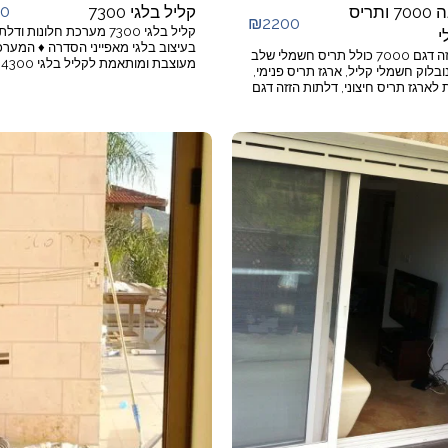
00
ויטרינה 7000 ותריס
קליל בלגי 7300
₪
2200
קליל בלגי 7300 מערכת חלונות ו
י
בעיצוב בלגי מאפייני הסדרה ♦ המע
חלון הזזה דגם 7000 כולל תריס חשמלי שלב
מע
אור, מונובלוק חשמלי קליל, ארגז תריס פנימי,
ציר. ♦ גמישות תכנונית לאדריכל/מעצ
לארגז תריס חיצוני, דלתות הזזה דגם
למגוון אפשרויות עיצוב. ♦ מסילות מיוח
700 כולל תריסי גלילה חשמליים, תריס
נגד שחיקת צבע. ♦ אפשרות נעילה רב
לב אלומיניום משוך, שלב אלומיניום
נקודתית ונעילה בנקודה אחת. ♦ סגירה
והפעלת הכנף עם ידית סיבובית נוחה. 
חסכוני בתחזוקה, הפרופילים אינם נת
חלודה הנפוצה בחלונות ברזל. ♦ ניתן 
זכוכית חלבית, עץ, ויטראז'ים ועוד. ♦ א
וחוזק ע''פ
למפתחים ♦ רוחב עד 140 ס''מ,
240 ס''מ, משקל עד 140 ק''ג 
ס''מ. יישומים ♦ 2/3 כנפיים הזזה
♦ 4/6 כנפיים הזזה על 2/3 נתיבים
בהתאמה. ♦ חלונות/דלתות הזזה לכיס
בודד/כפול משולבים עם רשת ותריס ר
♦ שילוב עם חלקים קבועים צד/עליון/
♦ אפשרות לפתיחת מג'יקליל - פתיחת
על ציר לניקוי.