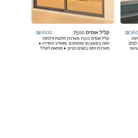
₪
1600
₪
36
קליל אופיס 7500
דלתות
קליל אופיס 7500 מערכת חלונות ודלתות
צלון
הזזה בסגנון נקי ומתוחכם. מאפייני הסדרה ♦
גיעה
מערכת הזזה בקווים נקיים. ♦ מותאם לקליל
ים
אופיס 5500 פתיחת ציר לגמישות מירבית
מבני
בעיצוב פתחי הבית. ♦ פרופילים צרים
ים
וחלקים. ♦ מסילות מיוחדות נגד שחיקה. ♦
סגירת והפעלת כנף באמצעות ידית סיבובית
נוחה. ♦ חיבור פרופילי הכנף ב - 45 מעלות.
ול
מתאים למפתחים ♦ רוחב עד 140 ס''מ, גובה
ניה. ♦
עד 240 ס''מ, משקל עד 140 ק''ג לכנף.
יישומים ♦ 2/3 כנפיים הזזה כנף על כנף. ♦
מת
4/6 כנפיים הזזה על 2/3 נתיבים בהתאמה.
♦ אפשרות לפתיחת מג'יקליל - פתיחת הכנף
ת נגד
על ציר לניקוי. ♦ שילוב עם קבועים.
חב עד
ותר. משקל
שומים ♦ 2/3 כנפיים
הזזה כנף על כנף. ♦ 4/6 כנפיים הזזה על 2/3
מערכת
גירה