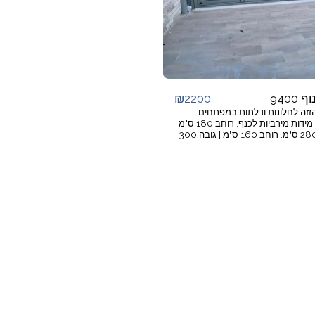
₪
2200
 9400
זזה לחלונות ודלתות במפתחים
גדולים. מידות מירביות לכנף: רוחב 180 ס"מ
| גובה 280 ס"מ. רוחב 160 ס"מ | גובה 300
ס"מ. זיגוג: 6-45 מ"מ, זכוכית רגילה, רבודה או
. ידית ייחודית לדגם. נעילה רב
. רמת בידוד טמפ' ואקוסטיקה גבוהה
 רמת איטום מים ורוח גבוהה במיוחד.