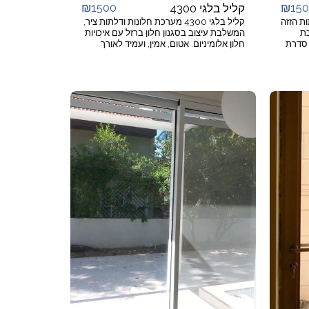
₪
1500
₪
15
קליל בלגי 4300
דלתות הזזה
קליל בלגי 4300 מערכת חלונות ודלתות ציר,
רכת
המשלבת עיצוב בסגנון חלון ברזל עם איכויות
וצבת ומותאמת לקליל בלגי 4300 סדרת
חלון אלומיניום. אטום, אמין, ועמיד לאורך
ב
שנים. מאפייני הסדרה ♦ פרופילים צרים
דות
ומעוצבים. פתח אור מקסימלי עם פרופיל
מינימלי. ♦ גמישות תכנונית לאדריכלים. ♦
חסכוני בתחזוקה. הפרופילים אינם נתקפים
♦
חלודה הנפוצה בחלונות ברזל. ♦ ניתן לשלב
קפים
זכוכית חלבית, עץ, ויטראז'ים ועוד. ♦ מבחר
לשלב
רב של ידיות בעיצובים שונים. מתאים
יטום
למפתחים ♦ חלון 4300: רוחב עד 80 ס''מ
 הרמה הגבוהה של התקן. מתאים
גובה עד 120 ס''מ לכנף. ♦ דלת 4300: רוחב
 גובה עד
עד 90 ס''מ גובה עד 210 ס''מ לכנף. יישומים
לכנף. ♦ כנף
♦ 4/3/2/1 כנפיים על ציר פתיחה פנימה. ♦
מג'יקליל: רוחב עד 100 ס''מ, גובה עד 150
חלונות קיפ פתיחה פנימה. ♦ חלונות דריי קיפ.
 כנף על כנף.
♦ חלון 2 כנפיים - כנף אחת דריי קיפ. ♦ דלתות
כנף אחת או שתיים פתיחה פנימה/החוצה. ♦
שילוב קבועים צד/עליון/תחתון בדלתות
פפה.
ובחלונות. ♦ שילוב עם רשת ותריס רפפה או
תחתון.
תריס גלילה.
 הכנף