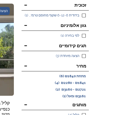
זכוכית
הצעה 
בידודית 6-12-6 שקוף מחוסם טרמי (בידוד חום/קור)
(1)
גוון אלומיניום
לפי בחירה
(1)
תגים קידומיים
הצעה מיוחדת
(3)
מחיר
מתחת
1840
₪
(6)
(4)
₪
2280
-
₪
1841
(2)
₪
3160
-
₪
2721
3161
₪
ומעל
(1)
מותגים
כנפיי
קליל
(4)