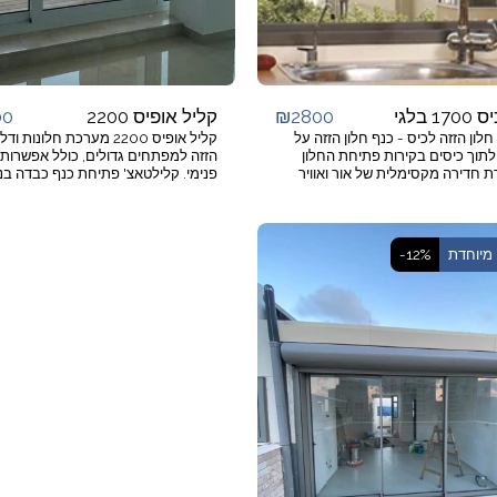
00
₪
2800
1 בלגי
קליל אופיס 2200
לון הזזה לכיס - כנף חלון הזזה על
קליל אופיס 2200 מערכת חלונות ו
מסילה לתוך כיסים בקירות פתיחת החלון
הזזה למפתחים גדולים, כולל אפשרות ל
חדירה מקסימלית של אור ואוויר
פנימי. קלילטאצ' פתיחת כנף כבדה בנ
הפריע לתנועה ולשימוש בחפצים
קלה. מאפייני הסדרה ♦ פרופילים חזק
יועד לפתחים בינוניים.
לעומסים גדולים. ♦ מערכת המיועדת ל
מגורים יוקרתיים ולבתי מלון בסטנדרט
הגבוהים ביותר. ♦ מנגנון הזזה מתוחכם
מיוחדת
-12%
המאפשר תפעול קל של כנפיים גדולות
וכבדות. ♦ חלונות הזזה רגילים, עם פרז
תואם. ♦ אביזרים יוקרתיים מתוצרת גרמ
שילוב זכוכית עם צלון פנימי בצורה
אינטגרלית. ♦ נעילה רב נקודתית. ♦ ר
איטום גבוהה. ♦ סגירה והפעלת כנף
באמצעות ידית סיבובית נוחה. ♦ מסילו
שחיקת צבע. מתאים למפתחים ♦ רו
330 ס''מ, גובה עד 300 ס''מ וי
עד 400 ק''ג לכנף. יי
נתיבים בהתאמה. ♦ אפשרות לשילוב 
הפעלה חשמלית המאפשרת פתיחה/ס
באמצעות שלט או מגע יד בידית.