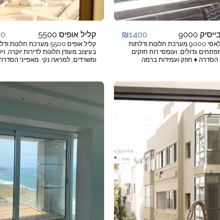
00
₪
1400
סיק 9000
קליל אופיס 5500
קליל קלאסי 9000 מערכת חלונות ודלתות
קליל אופיס 5500 מערכת חלונות
פתחים גדולים, ועומסי רוח חזקים.
בעיצוב מעודן חלונות לדירות יוקרה, ויל
 הסדרה ♦ חוזק ועמידות ברמה
ומשרדים, למראה נקי. מאפייני הסד
ביותר של התקן. ♦ אטום ויציב במיוחד
עיצוב מעודן, ייחודי ואופנתי לחלונות וד
נים. ♦ קווי עיצוב ישרים בדומה לקליל
♦ מתאים לקליל אופיס 500
בלגי 1700 וקליל קלאסי 7000. מתאים
לגמישות מירבית בעיצוב פתחי הבית. 
למפתחים ♦ חלון/דלת: רוחב עד 180 ס''מ,
סמויה מבחוץ בחלון ובדלת. אפשרות ל
גובה עד 280 ס''מ לכנף. ♦ עד 240 ק''ג
סמויים בחלון ציר, וגם בחלון דריי קיפ. 
לכנף. יישומים ♦ 2/3 כנפיים הזזה כנף על
מתאים לדירות יוקרה, וילות, בנייני ציבו
כנף. ♦ 4/6 כנפיים הזזה על 2/3 נתיבים
ומשרדים. ♦ עמד בבדיקות מכון התקני
. ♦ הזזה לכיס בודד/כפול משולב
לרמה E (הגבוהה ביותר). מת
ותריס רפפה. ♦ שילוב עם קבועים:
חתון וצד. ♦ חלונות ודלתות פנורמיים.
ס''מ לכנף. ♦ דל
עד 220 ס''מ לכנף. יישומים ♦ כנף
שתי כנפיים, פתיחה פנימה. ♦ קיפ פתי
פנימה. ♦ חלונות: דריי קיפ/דריי קיפ לוג
דלתות: כנף אחת או שתיים פתיחה פני
שילוב עם קבועים צד/עליון/תחתון. ♦ 
שתי כנפיים - כנף אחת דריי קיפ.