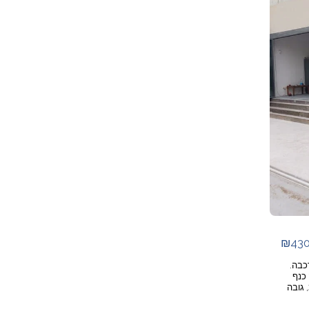
₪
43
כבה.
, גובה כנף
ב כנף עד 60 ס"מ, גובה
עד 260 ס"מ. אם יש לכם מפתח ברוחב 5