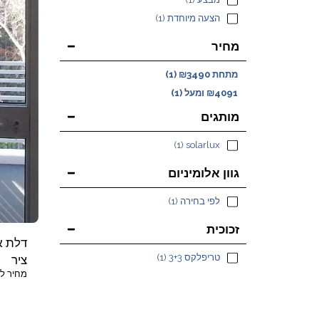
הצעה מיוחדת
(1)
מחיר
מתחת
3490
₪
(1)
4091
₪
ומעל
(1)
מותגים
(1)
solarlux
גוון אלומיניום
לפי בחירה
(1)
זכוכית
דלת א
טריפלקס 3+3
(1)
ציר
מחיר לדלת 80 ס"מ רוחב