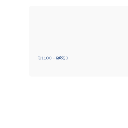
₪
1100
-
₪
850