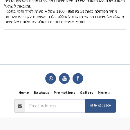
פרגולה שלנו היא פרגולת הצללה מאלומיניום דמוי עץ הנמכרת בארצות הברית
ומיובאת לישראל.
מחיר הפרגולה כזאת נע בין 950 - 1100 שקל + מע"מ למ"ר ותלוי בתכנון.
פרגולה אלומיניום דמוי עץ מיועדת להצללה בלבד. אפשרות לקירוי פרגולה עם
סנטף. אפשרות סגירת פרגולה עם חלונות אלומיניום.
Home
Bauhaus
Promotions
Gallery
More
SUBSCRIBE
Copyright © 2026 All rights reserved -
Alum Crystal
Terms of Use
|
Privacy